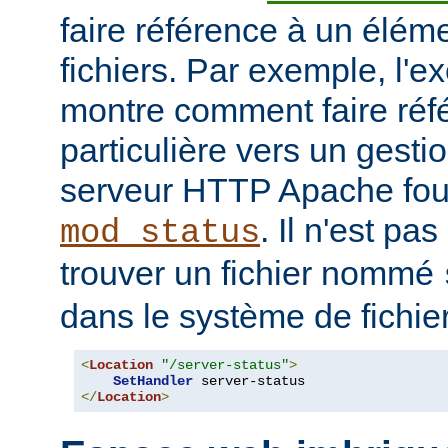
faire référence à un élé
fichiers. Par exemple, l'e
montre comment faire ré
particulière vers un gesti
serveur HTTP Apache four
. Il n'est pa
mod_status
trouver un fichier nommé
dans le système de fichie
<
Location
"/server-status"
>
SetHandler
</
Location
>