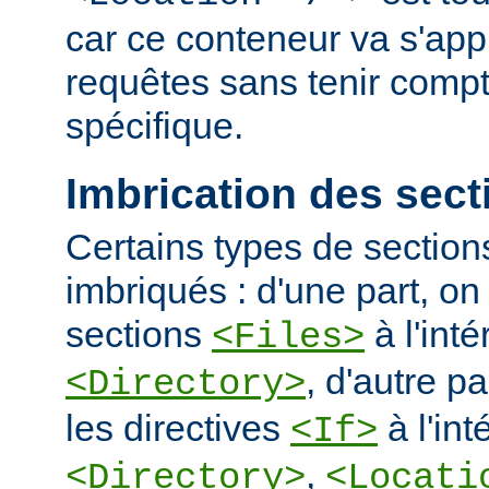
car ce conteneur va s'appl
requêtes sans tenir comp
spécifique.
Imbrication des sect
Certains types de section
imbriqués : d'une part, on 
sections
à l'int
<Files>
, d'autre pa
<Directory>
les directives
à l'int
<If>
,
<Directory>
<Locati