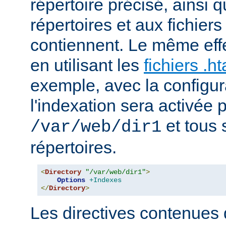
répertoire précisé, ainsi 
répertoires et aux fichier
contiennent. Le même effe
en utilisant les
fichiers .h
exemple, avec la configur
l'indexation sera activée p
et tous 
/var/web/dir1
répertoires.
<
Directory
"/var/web/dir1"
>
Options
+Indexes
</
Directory
>
Les directives contenues