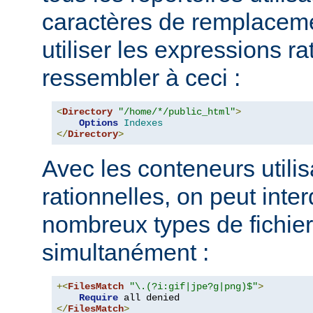
caractères de remplacem
utiliser les expressions ra
ressembler à ceci :
<
Directory
"/home/*/public_html"
>
Options
Indexes
</
Directory
>
Avec les conteneurs utili
rationnelles, on peut inter
nombreux types de fichie
simultanément :
+<
FilesMatch
"\.(?i:gif|jpe?g|png)$"
>
Require
</
FilesMatch
>