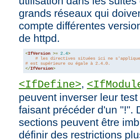
utilisation dans les suites 
grands réseaux qui doive
compte différentes version
de httpd.
<
IfVersion
>=
2.4
>
# les directives situées ici ne s'appliqu
# est supérieure ou égale à 2.4.0.
</
IfVersion
>
,
<IfDefine>
<IfModul
peuvent inverser leur test
faisant précéder d'un "!".
sections peuvent être imb
définir des restrictions p