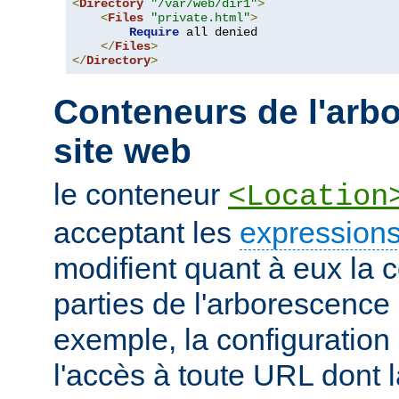
<
Directory
"/var/web/dir1"
>
<
Files
"private.html"
>
Require
 all denied

</
Files
>
</
Directory
>
Conteneurs de l'arb
site web
le conteneur
<Location
acceptant les
expressions
modifient quant à eux la c
parties de l'arborescence
exemple, la configuration 
l'accès à toute URL dont 