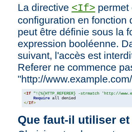
La directive
permet d
<If>
configuration en fonction 
peut être définie sous la 
expression booléenne. D
suivant, l'accès est interd
Referer ne commence pa
"http://www.example.com/
<
If
"!(%{HTTP_REFERER} -strmatch 'http://www.
Require
</
If
>
Que faut-il utiliser e