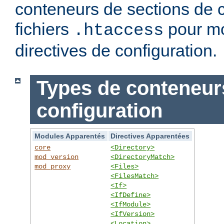
conteneurs de sections de c
fichiers
pour mo
.htaccess
directives de configuration.
Types de conteneur
configuration
Modules Apparentés
Directives Apparentées
core
<Directory>
mod_version
<DirectoryMatch>
mod_proxy
<Files>
<FilesMatch>
<If>
<IfDefine>
<IfModule>
<IfVersion>
<Location>