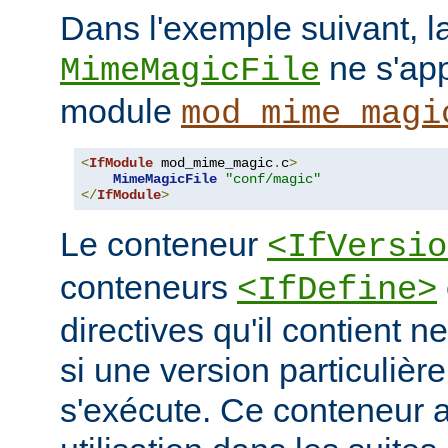
Dans l'exemple suivant, la
ne s'app
MimeMagicFile
module
mod_mime_magi
<
IfModule
 mod_mime_magic
.
c
>
MimeMagicFile
"conf/magic"
</
IfModule
>
Le conteneur
<IfVersio
conteneurs
<IfDefine>
directives qu'il contient n
si une version particulièr
s'exécute. Ce conteneur 