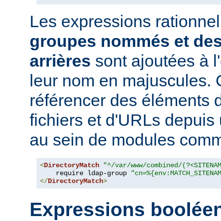
Les expressions rationne
groupes nommés et des
arrières
sont ajoutées à 
leur nom en majuscules. 
référencer des éléments 
fichiers et d'URLs depuis
au sein de modules co
<
DirectoryMatch
"^/var/www/combined/(?<SITENA
    require ldap-group 
"cn=%{env:MATCH_SITENA
</
DirectoryMatch
>
Expressions boolée