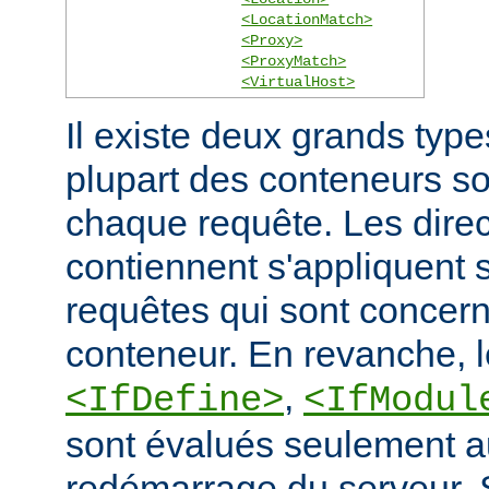
<LocationMatch>
<Proxy>
<ProxyMatch>
<VirtualHost>
Il existe deux grands typ
plupart des conteneurs s
chaque requête. Les direct
contiennent s'appliquent
requêtes qui sont concern
conteneur. En revanche, 
,
<IfDefine>
<IfModul
sont évalués seulement a
redémarrage du serveur. S