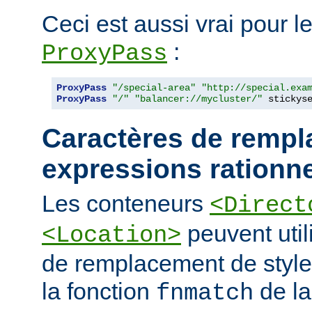
Ceci est aussi vrai pour le
:
ProxyPass
ProxyPass
"/special-area"
"http://special.exa
ProxyPass
"/"
"balancer://mycluster/"
 stickys
Caractères de rempl
expressions rationne
Les conteneurs
<Direct
peuvent util
<Location>
de remplacement de styl
la fonction
de la
fnmatch