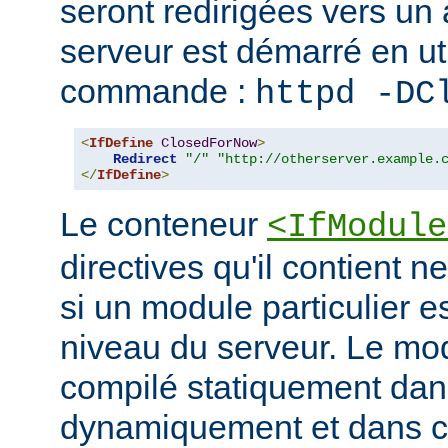
seront redirigées vers un a
serveur est démarré en uti
commande :
httpd -DC
<
IfDefine
ClosedForNow
>
Redirect
"/"
"http://otherserver.example.
</
IfDefine
>
Le conteneur
<IfModule
directives qu'il contient n
si un module particulier e
niveau du serveur. Le modu
compilé statiquement dans
dynamiquement et dans ce