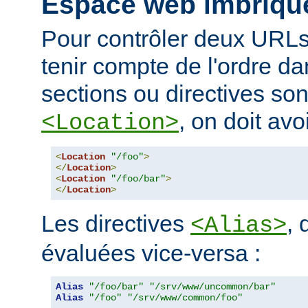
Espace web imbriqu
Pour contrôler deux URLs
tenir compte de l'ordre da
sections ou directives so
, on doit avoi
<Location>
<
Location
"/foo"
>
</
Location
>
<
Location
"/foo/bar"
>
</
Location
>
Les directives
, 
<Alias>
évaluées vice-versa :
Alias
"/foo/bar"
"/srv/www/uncommon/bar"
Alias
"/foo"
"/srv/www/common/foo"