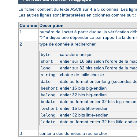
Le fichier contient du texte ASCII sur 4 à 5 colonnes. Les li
Les autres lignes sont interprétées en colonnes comme suit :
Colonne
Description
1
numéro de l'octet à partir duquel la vérification dé
"
" indique une dépendance par rapport à la derni
>
2
type de donnée à rechercher
caractère unique
byte
entier sur 16 bits selon l'ordre de la ma
short
entier sur 32 bits selon l'ordre de la ma
long
chaîne de taille choisie
string
date au format entier long (secondes d
date
entier 16 bits big-endian
beshort
entier 32 bits big-endian
belong
date au format entier 32 bits big-endian
bedate
entier 16 bits little-endian
leshort
entier 32 bits little-endian
lelong
date au format entier 32 bits little-endia
ledate
3
contenu des données à rechercher