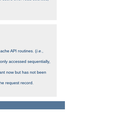
ache API routines. (
i.e.
,
 only accessed sequentially,
rant now but has not been
che request record.