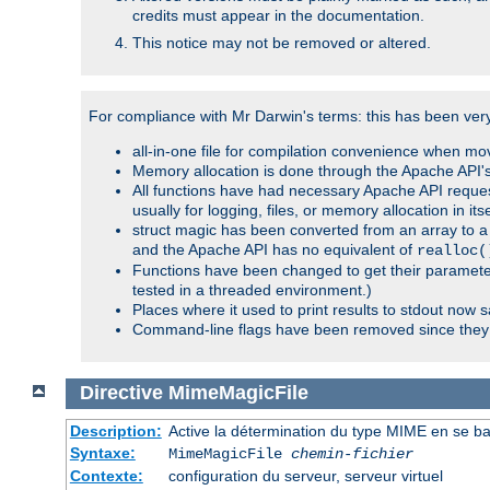
credits must appear in the documentation.
This notice may not be removed or altered.
For compliance with Mr Darwin's terms: this has been very 
all-in-one file for compilation convenience when mo
Memory allocation is done through the Apache API's
All functions have had necessary Apache API reques
usually for logging, files, or memory allocation in itse
struct magic has been converted from an array to a s
and the Apache API has no equivalent of
realloc(
Functions have been changed to get their parameters
tested in a threaded environment.)
Places where it used to print results to stdout now 
Command-line flags have been removed since they 
Directive
MimeMagicFile
Description:
Active la détermination du type MIME en se basa
Syntaxe:
MimeMagicFile
chemin-fichier
Contexte:
configuration du serveur, serveur virtuel