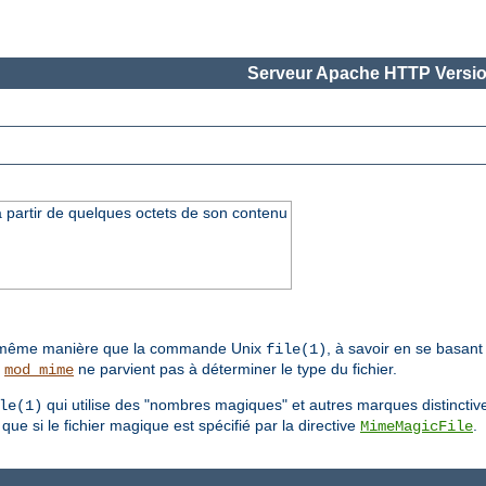
Serveur Apache HTTP Versio
à partir de quelques octets de son contenu
a même manière que la commande Unix
, à savoir en se basant 
file(1)
ù
ne parvient pas à déterminer le type du fichier.
mod_mime
qui utilise des "nombres magiques" et autres marques distinctive
le(1)
ue si le fichier magique est spécifié par la directive
.
MimeMagicFile