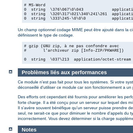
# MS-Word

0  string  \376\067\0\043            applicati
0  string  \320\317\021\340\241\261  applicati
0  string  \333\245-\0\0\0           applicat
Un champ optionnel codage MIME peut être ajouté dans la cin
définissent le type de codage.
# gzip (GNU zip, à ne pas confondre avec

#       l'archiveur zip [Info-ZIP/PKWARE])

0  string  \037\213  application/octet-stream
Problèmes liés aux performances
Ce module n'est pas fait pour tous les systèmes. Si votre sys
déconseillé d'utiliser ce module car son fonctionnement a u
Des efforts ont cependant été fournis pour améliorer les p
forte charge. Il a été conçu pour un serveur sur lequel des mi
Il s'avère souvent bénéfique qu'un serveur puisse prendre des
seul, ne serait-ce que pour diminuer le nombre d'appels du ty
incorrectement. Vous devez déterminer si la charge suppléme
Notes