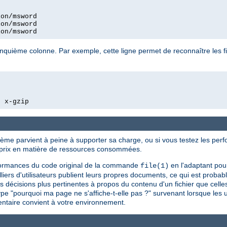
on/msword

on/msword

ion/msword
quième colonne. Par exemple, cette ligne permet de reconnaître les f
  x-gzip
tème parvient à peine à supporter sa charge, ou si vous testez les perf
n prix en matière de ressources consommées.
erformances du code original de la commande
en l'adaptant pou
file(1)
lliers d'utilisateurs publient leurs propres documents, ce qui est probab
 décisions plus pertinentes à propos du contenu d'un fichier que celles
pe "pourquoi ma page ne s'affiche-t-elle pas ?" survenant lorsque les u
ntaire convient à votre environnement.