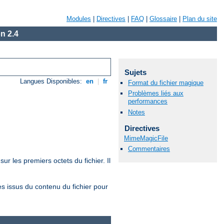
Modules
|
Directives
|
FAQ
|
Glossaire
|
Plan du site
n 2.4
Sujets
Langues Disponibles:
en
|
fr
Format du fichier magique
Problèmes liés aux
performances
Notes
Directives
MimeMagicFile
Commentaires
sur les premiers octets du fichier. Il
s issus du contenu du fichier pour