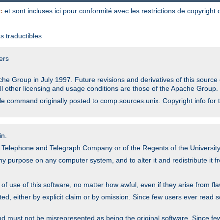
et sont incluses ici pour conformité avec les restrictions de copyright
c
s traductibles
ers
he Group in July 1997. Future revisions and derivatives of this sour
All other licensing and usage conditions are those of the Apache Group.
file command originally posted to comp.sources.unix. Copyright info for 
in.
an Telephone and Telegraph Company or of the Regents of the University 
y purpose on any computer system, and to alter it and redistribute it fre
 use of this software, no matter how awful, even if they arise from flaw
ted, either by explicit claim or by omission. Since few users ever read 
nd must not be misrepresented as being the original software. Since fe