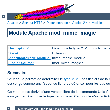
Apache
>
Serveur HTTP
>
Documentation
>
Version 2.4
>
Modules
Module Apache mod_mime_magic
Description:
Détermine le type MIME d'un fichier 
Statut:
Extension
Identificateur de Module:
mime_magic_module
Fichier Source:
mod_mime_magic.c
Sommaire
Ce module permet de déterminer le
type MIME
des fichiers de l
est conçu comme une "seconde ligne de défense" pour les cas o
Ce module est dérivé d'une version libre de la commande Unix
fi
essayer de déterminer le type de contenu. Ce module n'est activé q
Format du fichier magique