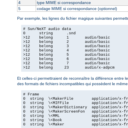
4
type MIME si correspondance
5
codage MIME si correspondance (optionnel)
Par exemple, les lignes du fichier magique suivantes permettr
# Sun/NeXT audio data

0      string      .snd

>12    belong      1       audio/basic

>12    belong      2       audio/basic

>12    belong      3       audio/basic

>12    belong      4       audio/basic

>12    belong      5       audio/basic

>12    belong      6       audio/basic

>12    belong      7       audio/basic

>12    belong     23       audio/x-adpcm
Et celles-ci permettraient de reconnaître la différence entre le
des formats de fichiers incompatibles qui possèdent le même 
# Frame

0  string  \<MakerFile        application/x-fr
0  string  \<MIFFile          application/x-fr
0  string  \<MakerDictionary  application/x-fr
0  string  \<MakerScreenFon   application/x-fr
0  string  \<MML              application/x-fr
0  string  \<Book             application/x-fr
0  string  \<Maker            application/x-fr