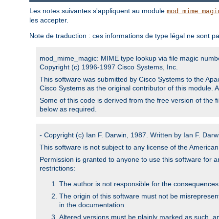
Les notes suivantes s'appliquent au module
mod_mime_magi
les accepter.
Note de traduction : ces informations de type légal ne sont pa
mod_mime_magic: MIME type lookup via file magic numb
Copyright (c) 1996-1997 Cisco Systems, Inc.
This software was submitted by Cisco Systems to the Apac
Cisco Systems as the original contributor of this module. 
Some of this code is derived from the free version of the 
below as required.
- Copyright (c) Ian F. Darwin, 1987. Written by Ian F. Darw
This software is not subject to any license of the Americ
Permission is granted to anyone to use this software for an
restrictions:
The author is not responsible for the consequences of
The origin of this software must not be misrepresen
in the documentation.
Altered versions must be plainly marked as such, a