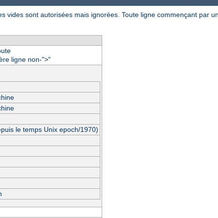
gnes vides sont autorisées mais ignorées. Toute ligne commençant par un
bute
ère ligne non-"
"
>
chine
chine
epuis le temps Unix epoch/1970)
n