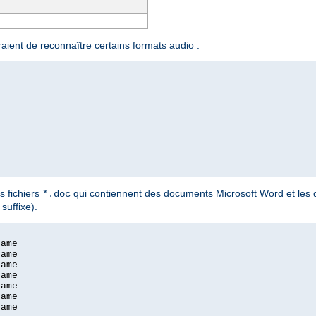
aient de reconnaître certains formats audio :
s fichiers
qui contiennent des documents Microsoft Word et le
*.doc
suffixe).
ame

ame

ame

ame

ame

ame

ame
