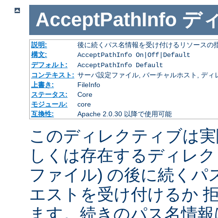
AcceptPathInfo
デ
説明:
後に続くパス名情報を受け付けるリソースの
構文:
AcceptPathInfo On|Off|Default
デフォルト:
AcceptPathInfo Default
コンテキスト:
サーバ設定ファイル, バーチャルホスト, ディレクトリ
上書き:
FileInfo
ステータス:
Core
モジュール:
core
互換性:
Apache 2.0.30 以降で使用可能
このディレクティブは実
しくは存在するディレク
ファイル) の後に続く
エストを受け付けるか 
ます。続きのパス名情報