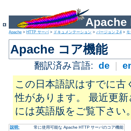
Apach
Apache
>
HTTP サーバ
>
ドキュメンテーション
>
バージョン 2.4
>
モ
Apache コア機能
翻訳済み言語:
de
|
e
この日本語訳はすでに古
性があります。 最近更
には英語版をご覧下さい
説明:
常に使用可能な Apache HTTP サーバのコア機能