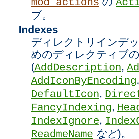
の
mod_actions
Act
ブ。
Indexes
ディレクトリインデ
めのディレクティブの
(
,
AddDescription
A
AddIconByEncoding
,
DefaultIcon
Direc
,
FancyIndexing
Hea
,
IndexIgnore
Index
など
)。
ReadmeName