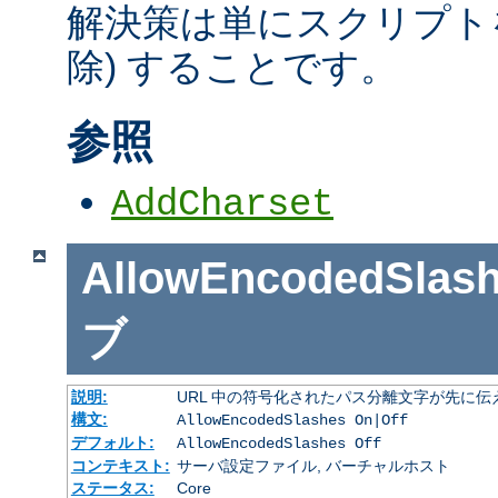
解決策は単にスクリプトを
除) することです。
参照
AddCharset
AllowEncodedSlas
ブ
説明:
URL 中の符号化されたパス分離文字が先に
構文:
AllowEncodedSlashes On|Off
デフォルト:
AllowEncodedSlashes Off
コンテキスト:
サーバ設定ファイル, バーチャルホスト
ステータス:
Core