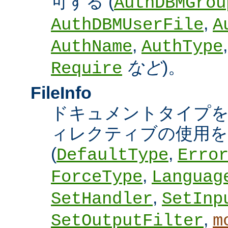
可する (
AuthDBMGrou
,
AuthDBMUserFile
A
,
AuthName
AuthType
など
)。
Require
FileInfo
ドキュメントタイプ
ィレクティブの使用を
(
,
DefaultType
Erro
,
ForceType
Languag
,
SetHandler
SetInp
,
SetOutputFilter
m