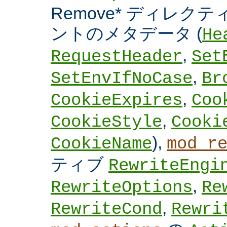
Remove* ディレクテ
ントのメタデータ (
He
,
RequestHeader
Set
,
SetEnvIfNoCase
Br
,
CookieExpires
Coo
,
CookieStyle
Cooki
),
CookieName
mod_r
ティブ
RewriteEngi
,
RewriteOptions
Re
,
RewriteCond
Rewri