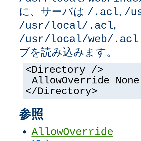
に、サーバは
,
/.acl
/u
,
/usr/local/.acl
/usr/local/web/.acl
ブを読み込みます。
<Directory />
AllowOverride None
</Directory>
参照
AllowOverride