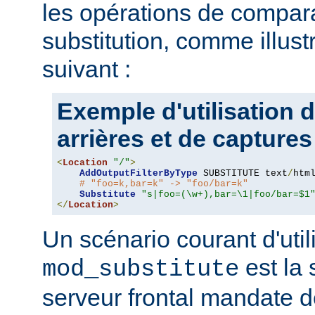
les opérations de compar
substitution, comme illus
suivant :
Exemple d'utilisation 
arrières et de captures
<
Location
"/"
>
AddOutputFilterByType
 SUBSTITUTE text
/
html
# "foo=k,bar=k" -> "foo/bar=k"
Substitute
"s|foo=(\w+),bar=\1|foo/bar=$1
</
Location
>
Un scénario courant d'util
est la 
mod_substitute
serveur frontal mandate 