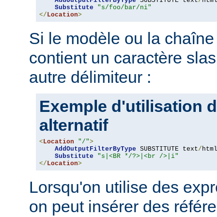
AddOutputFilterByType
 SUBSTITUTE text
/
html
Substitute
"s/foo/bar/ni"
</
Location
>
Si le modèle ou la chaîne 
contient un caractère slash '
autre délimiteur :
Exemple d'utilisation d
alternatif
<
Location
"/"
>
AddOutputFilterByType
 SUBSTITUTE text
/
html
Substitute
"s|<BR */?>|<br />|i"
</
Location
>
Lorsqu'on utilise des expr
on peut insérer des référ