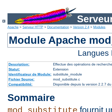
Serveu
Apache
>
Serveur HTTP
>
Documentation
>
Version 2.4
>
Modules
Module Apache mod_
Langues 
Description:
Effectue des opérations de recherch
Statut:
Extension
Identificateur de Module:
substitute_module
Fichier Source:
mod_substitute.c
Compatibilité:
Disponible depuis la version 2.2.7 
Sommaire
fournit 
mod_substitute