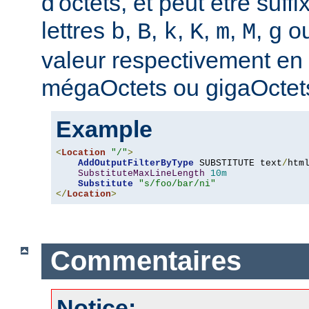
d'octets, et peut être suff
lettres
,
,
,
,
,
,
o
b
B
k
K
m
M
g
valeur respectivement en o
mégaOctets ou gigaOctet
Example
<
Location
"/"
>
AddOutputFilterByType
 SUBSTITUTE text
/
html
SubstituteMaxLineLength
10m
Substitute
"s/foo/bar/ni"
</
Location
>
Commentaires
Notice: