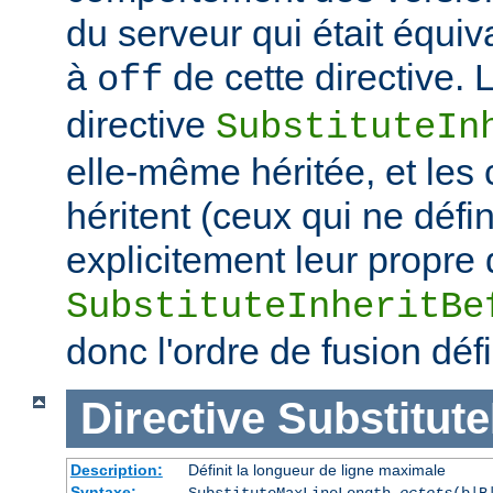
du serveur qui était équiv
à
de cette directive. 
off
directive
SubstituteIn
elle-même héritée, et les
héritent (ceux qui ne défi
explicitement leur propre 
SubstituteInheritBe
donc l'ordre de fusion défi
Directive
Substitut
Description:
Définit la longueur de ligne maximale
Syntaxe:
SubstituteMaxLineLength
octets
(b|B