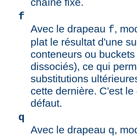
chaîne fixe.
f
Avec le drapeau
, mo
f
plat le résultat d'une su
conteneurs ou buckets
dissociés), ce qui perm
substitutions ultérieure
cette dernière. C'est l
défaut.
q
Avec le drapeau
, mo
q