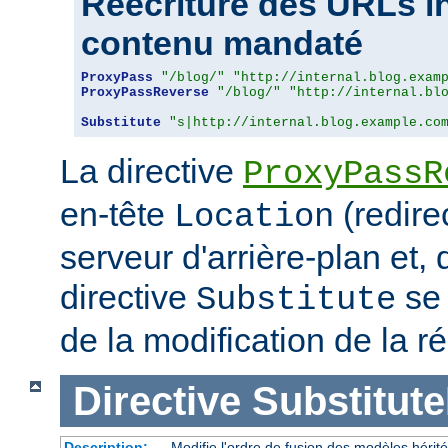
Réécriture des URLs i
contenu mandaté
ProxyPass
"/blog/"
"http://internal.blog.exam
ProxyPassReverse
"/blog/"
"http://internal.bl
Substitute
"s|http://internal.blog.example.co
La directive
ProxyPassR
en-tête
(redire
Location
serveur d'arrière-plan et,
directive
se 
Substitute
de la modification de la
Directive
Substitute
Description:
Modifie l'ordre de fusion des modèles hérit