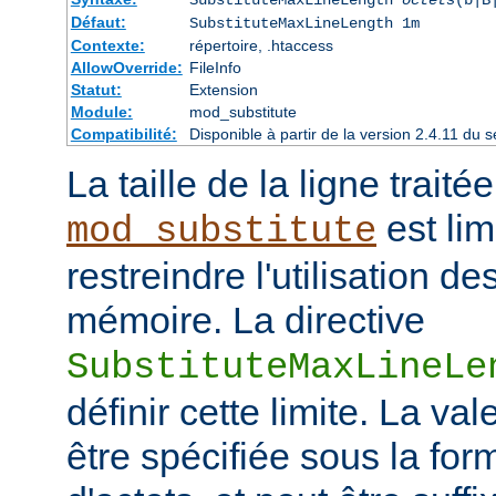
Défaut:
SubstituteMaxLineLength 1m
Contexte:
répertoire, .htaccess
AllowOverride:
FileInfo
Statut:
Extension
Module:
mod_substitute
Compatibilité:
Disponible à partir de la version 2.4.11 d
La taille de la ligne traité
est lim
mod_substitute
restreindre l'utilisation d
mémoire. La directive
SubstituteMaxLineLe
définir cette limite. La val
être spécifiée sous la fo