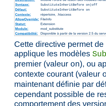
Syntaxe:
SubstituteInheritBefore on|off
Défaut:
SubstituteInheritBefore on
Contexte:
répertoire, .htaccess
AllowOverride:
FileInfo
Statut:
Extension
Module:
mod_substitute
Compatibilité:
Disponible à partir de la version 2.5 du s
Cette directive permet de d
applique les modèles
Su
premier (valeur
), ou a
on
contexte courant (valeur
maintenant définie par dé
cependant possible de res
comportement des version