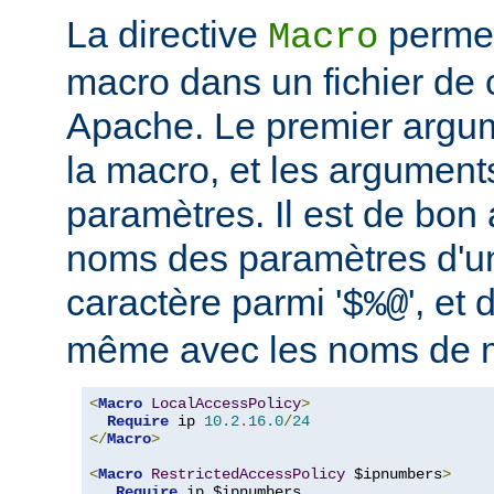
La directive
permet
Macro
macro dans un fichier de 
Apache. Le premier argum
la macro, et les argument
paramètres. Il est de bon a
noms des paramètres d'u
caractère parmi '
', et 
$%@
même avec les noms de 
<
Macro
LocalAccessPolicy
>
Require
 ip 
10.2
.
16.0
/
24
</
Macro
>
<
Macro
RestrictedAccessPolicy
 $ipnumbers
>
Require