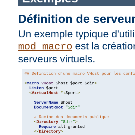
Définition de serveur
Un exemple typique d'util
est la créati
mod_macro
serveurs virtuels.
## Définition d'une macro VHost pour les conf
<
Macro
VHost
 $host $port $dir
>
Listen
 $port

<
VirtualHost
*:
$port
>
ServerName
 $host

DocumentRoot
"$dir"
# Racine des documents publique
<
Directory
"$dir"
>
Require
 all granted

</
Directory
>