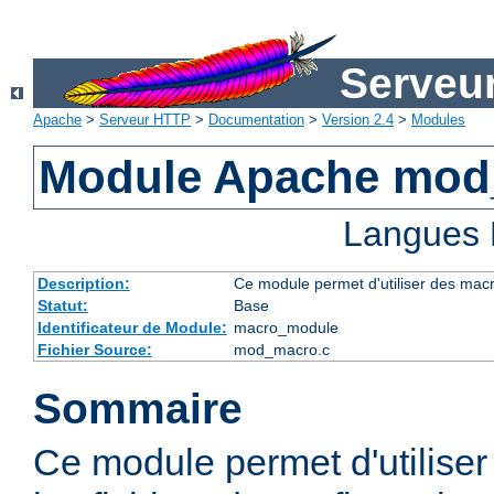
Serveu
Apache
>
Serveur HTTP
>
Documentation
>
Version 2.4
>
Modules
Module Apache mod
Langues 
Description:
Ce module permet d'utiliser des macr
Statut:
Base
Identificateur de Module:
macro_module
Fichier Source:
mod_macro.c
Sommaire
Ce module permet d'utilise