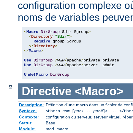
configuration complexe où
noms de variables peuvent
<
Macro
DirGroup
 $dir $group
>
<
Directory
"$dir"
>
Require
 group $group

</
Directory
>
</
Macro
>
Use
DirGroup
/
www
/
apache
/
Use
DirGroup
/
www
/
apache
/
server  admin

UndefMacro
DirGroup
Directive
<Macro>
Description:
Définition d'une macro dans un fichier de conf
Syntaxe:
<Macro
nom
[
par1
..
parN
]> ... </Mac
Contexte:
configuration du serveur, serveur virtuel, réper
Statut:
Base
Module:
mod_macro