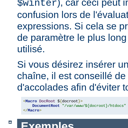
), car ceci peut 
$winter
confusion lors de l'évalua
expressions. Si cela se pr
de paramètre le plus long
utilisé.
Si vous désirez insérer u
chaîne, il est conseillé de
d'accolades afin d'éviter t
<
Macro
DocRoot
 $
{
docroot
}>
DocumentRoot
"/var/www/${docroot}/htdocs"
</
Macro
>
Exemples