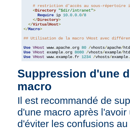
# restriction d'accès au sous-répertoire 
<
Directory
"$dir/intranet"
>
Require
 ip 
10.0
.
0.0
/
8
</
Directory
>
</
VirtualHost
>
</
Macro
>
## Utilisation de la macro VHost avec différe
Use
VHost
 www
.
apache
.
org 
80
/
vhosts
/
apache
/
Use
VHost
 example
.
org 
8080
/
vhosts
/
example
/
Use
VHost
 www
.
example
.
fr 
1234
/
vhosts
/
example
Suppression d'une dé
macro
Il est recommandé de supp
d'une macro après l'avoir 
d'éviter les confusions au 