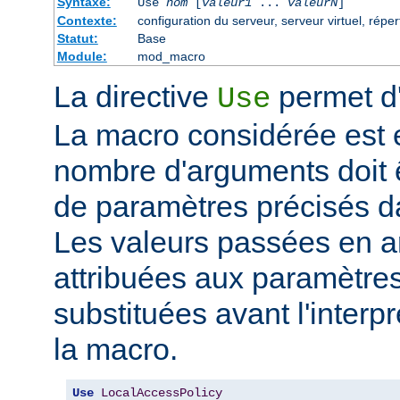
Syntaxe:
Use
nom
[
valeur1
...
valeurN
]
Contexte:
configuration du serveur, serveur virtuel, réper
Statut:
Base
Module:
mod_macro
La directive
permet d'
Use
La macro considérée est
nombre d'arguments doit 
de paramètres précisés da
Les valeurs passées en a
attribuées aux paramètre
substituées avant l'interpr
la macro.
Use
LocalAccessPolicy