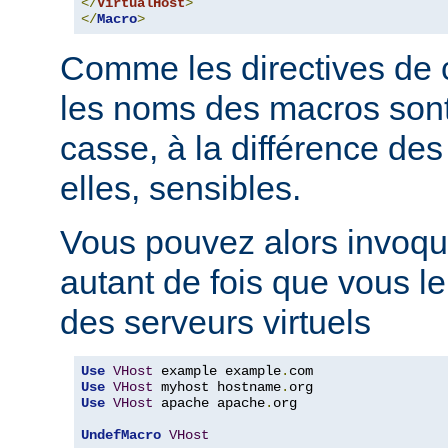
</
VirtualHost
>
</
Macro
>
Comme les directives de c
les noms des macros sont 
casse, à la différence des
elles, sensibles.
Vous pouvez alors invoqu
autant de fois que vous l
des serveurs virtuels
Use
VHost
 example example
.
Use
VHost
 myhost hostname
.
Use
VHost
 apache apache
.
org

UndefMacro
VHost