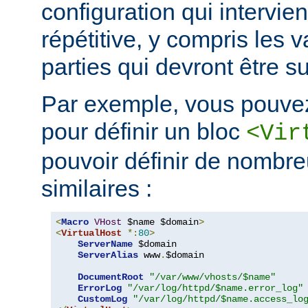
configuration qui intervie
répétitive, y compris les v
parties qui devront être s
Par exemple, vous pouvez
pour définir un bloc
<Vir
pouvoir définir de nombre
similaires :
<
Macro
VHost
 $name $domain
>
<
VirtualHost
*:
80
>
ServerName
 $domain

ServerAlias
 www
.
$domain

DocumentRoot
"/var/www/vhosts/$name"
ErrorLog
"/var/log/httpd/$name.error_log"
CustomLog
"/var/log/httpd/$name.access_lo