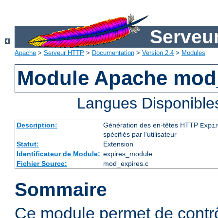
Serveu
Apache
>
Serveur HTTP
>
Documentation
>
Version 2.4
>
Modules
Module Apache mod
Langues Disponible
Description:
Génération des en-têtes HTTP
Expi
spécifiés par l'utilisateur
Statut:
Extension
Identificateur de Module:
expires_module
Fichier Source:
mod_expires.c
Sommaire
Ce module permet de contrôl