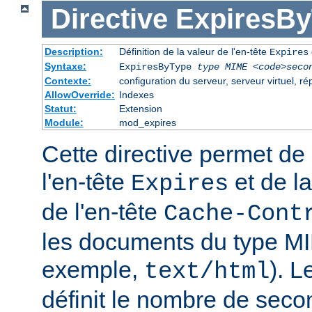
Directive
ExpiresB
Description:
Définition de la valeur de l'en-tête
Expires
Syntaxe:
ExpiresByType
type MIME
<code>seco
Contexte:
configuration du serveur, serveur virtuel, ré
AllowOverride:
Indexes
Statut:
Extension
Module:
mod_expires
Cette directive permet de 
l'en-tête
et de la
Expires
de l'en-tête
Cache-Cont
les documents du type MI
exemple,
). 
text/html
définit le nombre de seco