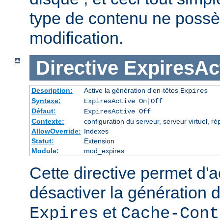
type de contenu ne possè
modification.
Directive
ExpiresAc
Description:
Active la génération d'en-têtes
Expires
Syntaxe:
ExpiresActive On|Off
Défaut:
ExpiresActive Off
Contexte:
configuration du serveur, serveur virtuel, ré
AllowOverride:
Indexes
Statut:
Extension
Module:
mod_expires
Cette directive permet d'a
désactiver la génération 
et
Expires
Cache-Cont