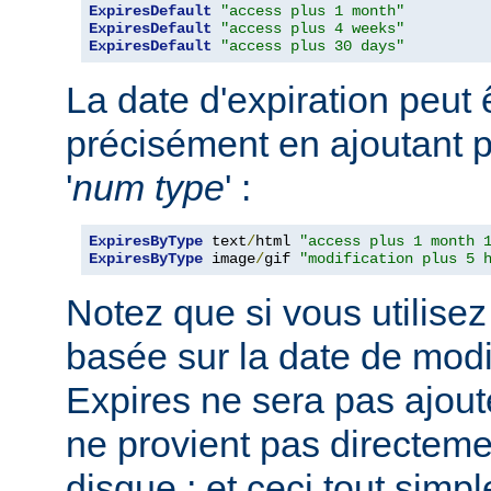
ExpiresDefault
"access plus 1 month"
ExpiresDefault
"access plus 4 weeks"
ExpiresDefault
"access plus 30 days"
La date d'expiration peut 
précisément en ajoutant p
'
num
type
' :
ExpiresByType
 text
/
html 
"access plus 1 month 
ExpiresByType
 image
/
gif 
"modification plus 5 
Notez que si vous utilisez
basée sur la date de modif
Expires ne sera pas ajout
ne provient pas directemen
disque ; et ceci tout sim