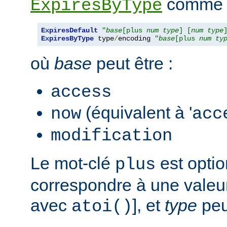
comme s
ExpiresByType
ExpiresDefault
"
base
[plus 
num
type
] [
num
type
ExpiresByType
 type
/
encoding 
"
base
[plus 
num
ty
où
base
peut être :
access
(équivalent à '
now
acc
modification
Le mot-clé
est opti
plus
correspondre à une valeur
avec
], et
type
peut
atoi()